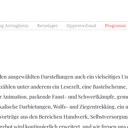
Arbija
Hati & Skøll
ng Arvingheim
Reiselager
Sippenverband
Programm
u den ausgewählten Darstellungen auch ein vielseitiges
 zählen unter anderem ein Lesezelt, eine Bastelscheune, e
 Animation, packende Faust- und Schwertkämpfe, gem
alische Darbietungen, Wolfs- und Ziegentrekking, ein
Vorträge aus den Bereichen Handwerk, Selbstversorgun
ebot wird kontinuierlich erweitert, und wir freuen uns