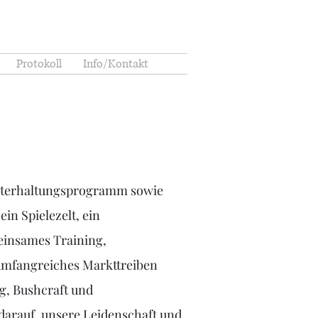
Protokoll
Info/Kontakt
 Unterhaltungsprogramm sowie
in Spielezelt, ein
einsames Training,
 umfangreiches Markttreiben
g, Bushcraft und
 darauf, unsere Leidenschaft und