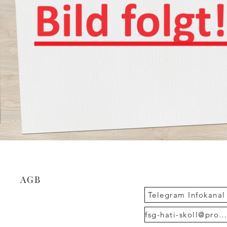
Arbija
Hati &
AGB
Telegram Infokanal
fsg-hati-skoll@proton.me